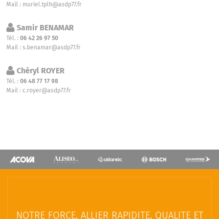
Mail :
muriel.tplh@asdp77.fr
Samir BENAMAR
Tél. :
06 42 26 97 50
Mail :
s.benamar@asdp77.fr
Chéryl ROYER
Tél. :
06 48 77 17 98
Mail :
c.royer@asdp77.fr
NOTRE FORCE, ALLIER RAPIDITE, QUALITE ET